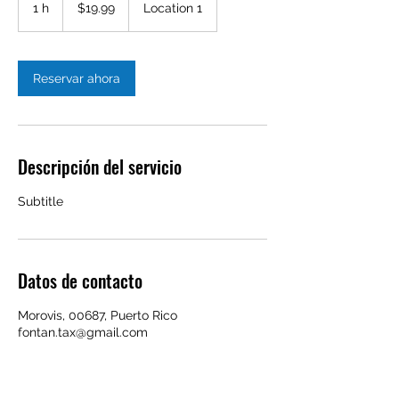
dólares
1 h
1
$19.99
Location 1
estadounidenses
Reservar ahora
Descripción del servicio
Subtitle
Datos de contacto
Morovis, 00687, Puerto Rico
fontan.tax@gmail.com