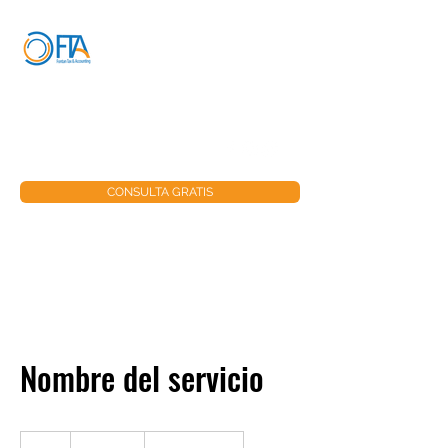
FONTAN TAX &
ACCOUNTING
info@fontantax.com
+1 787-515-8203
CONSULTA GRATIS
Nombre del servicio
19.99