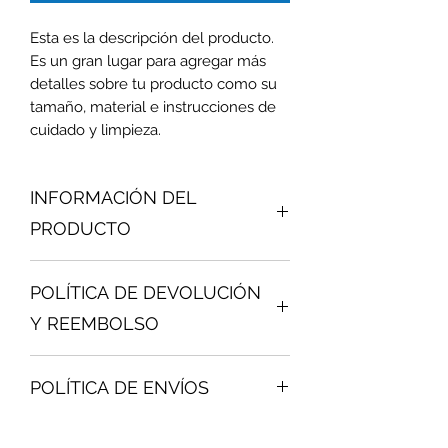
Esta es la descripción del producto.
Es un gran lugar para agregar más
detalles sobre tu producto como su
tamaño, material e instrucciones de
cuidado y limpieza.
INFORMACIÓN DEL
PRODUCTO
Esta es la información detallada de tu
POLÍTICA DE DEVOLUCIÓN
producto. Es un gran lugar para
agregar más detalles sobre tu
Y REEMBOLSO
producto como su tamaño, material e
instrucciones de cuidado y limpieza.
Esta es la política de devolución y
También es un buen espacio para
POLÍTICA DE ENVÍOS
reembolso. Es un gran lugar para
que escribas que hace que tu
enseñarle a tus clientes qué hacer en
producto sea tan especial y cómo tus
Esta es la política de envíos. Es un
caso de que no estén satisfechos
clientes se pueden beneficiar con el.