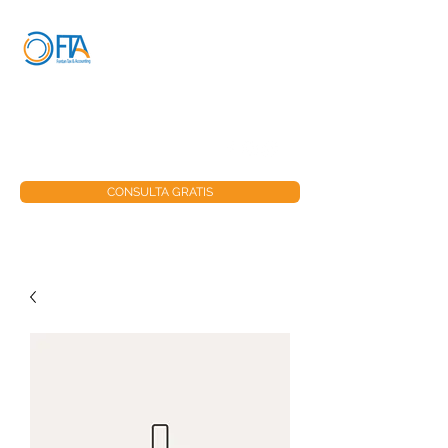
FONTAN TAX &
ACCOUNTING
info@fontantax.com
+1 787-515-8203
CONSULTA GRATIS